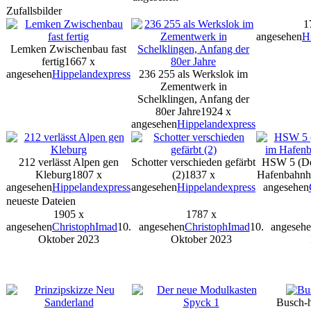
Zufallsbilder
1
angesehen
H
Lemken Zwischenbau fast
fertig
1667 x
angesehen
Hippelandexpress
236 255 als Werkslok im
Zementwerk in
Schelklingen, Anfang der
80er Jahre
1924 x
angesehen
Hippelandexpress
212 verlässt Alpen gen
Schotter verschieden gefärbt
HSW 5 (De
Kleburg
1807 x
(2)
1837 x
Hafenbahnh
angesehen
Hippelandexpress
angesehen
Hippelandexpress
angesehen
neueste Dateien
1905 x
1787 x
angesehen
ChristophImad
10.
angesehen
ChristophImad
10.
angeseh
Oktober 2023
Oktober 2023
Busch-h