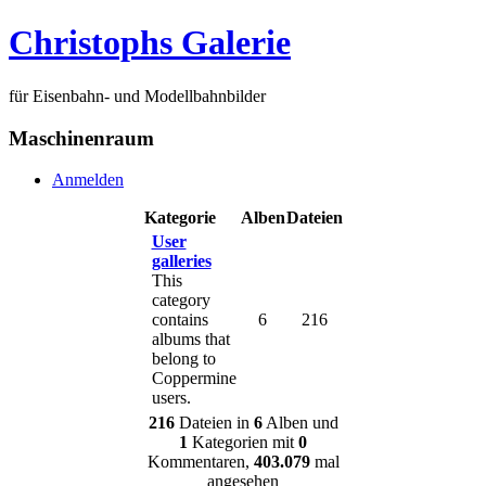
Christophs Galerie
für Eisenbahn- und Modellbahnbilder
Maschinenraum
Anmelden
Kategorie
Alben
Dateien
User
galleries
This
category
contains
6
216
albums that
belong to
Coppermine
users.
216
Dateien in
6
Alben und
1
Kategorien mit
0
Kommentaren,
403.079
mal
angesehen