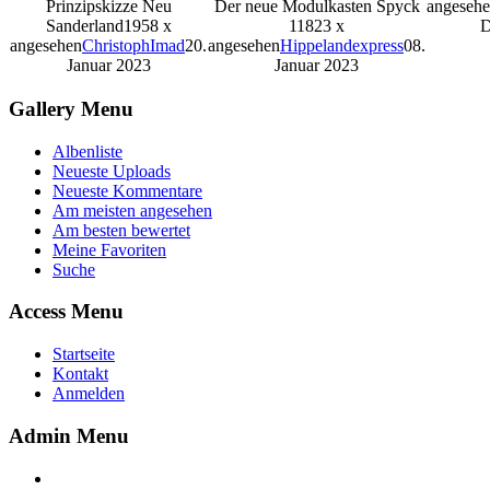
Prinzipskizze Neu
Der neue Modulkasten Spyck
angeseh
Sanderland
1958 x
1
1823 x
D
angesehen
ChristophImad
20.
angesehen
Hippelandexpress
08.
Januar 2023
Januar 2023
Gallery Menu
Albenliste
Neueste Uploads
Neueste Kommentare
Am meisten angesehen
Am besten bewertet
Meine Favoriten
Suche
Access Menu
Startseite
Kontakt
Anmelden
Admin Menu