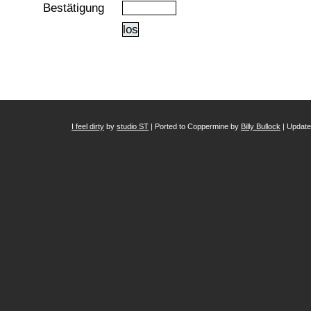
Bestätigung
los
I feel dirty
by
studio ST
| Ported to Coppermine by
Billy Bullock
| Updat