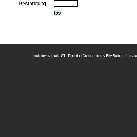
Bestätigung
los
I feel dirty
by
studio ST
| Ported to Coppermine by
Billy Bullock
| Updat