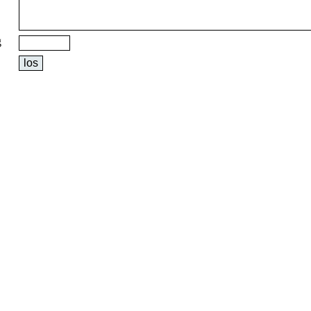
g
los