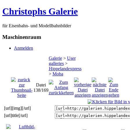
Christophs Galerie
für Eisenbahn- und Modellbahnbilder
Maschinenraum
Anmelden
Galerie
>
User
galleries
>
Hippelandexpress
>
Moba
Datei
138/169
[url][img][/url]
[url]title[/url]