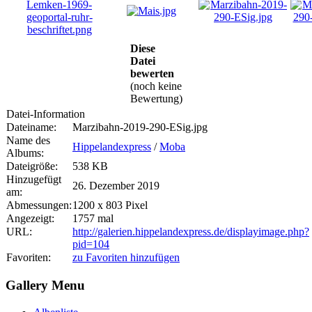
Diese
Datei
bewerten
(noch keine
Bewertung)
Datei-Information
Dateiname:
Marzibahn-2019-290-ESig.jpg
Name des
Hippelandexpress
/
Moba
Albums:
Dateigröße:
538 KB
Hinzugefügt
26. Dezember 2019
am:
Abmessungen:
1200 x 803 Pixel
Angezeigt:
1757 mal
URL:
http://galerien.hippelandexpress.de/displayimage.php?
pid=104
Favoriten:
zu Favoriten hinzufügen
Gallery Menu