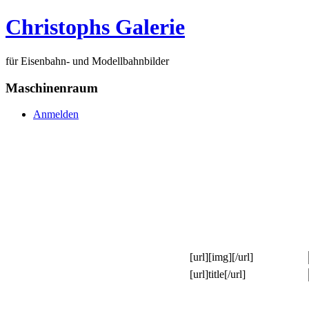
Christophs Galerie
für Eisenbahn- und Modellbahnbilder
Maschinenraum
Anmelden
[url][img][/url]
[url]title[/url]