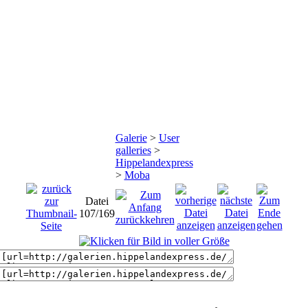
Galerie
>
User
galleries
>
Hippelandexpress
>
Moba
Datei
107/169