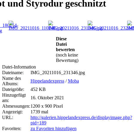
t und Styrodur geschnitzt
Diese
Datei
bewerten
(noch keine
Bewertung)
Datei-Information
Dateiname:
IMG_20211016_231346.jpg
Name des
Hippelandexpress
/
Moba
Albums:
Dateigröße:
452 KB
Hinzugefügt
16. Oktober 2021
am:
Abmessungen:
1200 x 900 Pixel
Angezeigt:
1739 mal
URL:
http://galerien.hippelandexpress.de/displayimage.php?
pid=189
Favoriten:
zu Favoriten hinzufügen