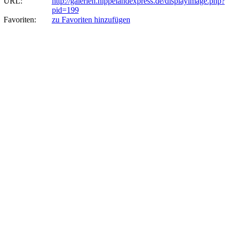
URL:
http://galerien.hippelandexpress.de/displayimage.php?
pid=199
Favoriten:
zu Favoriten hinzufügen