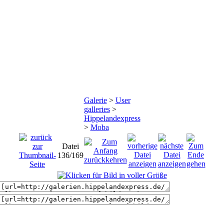
Galerie
>
User
galleries
>
Hippelandexpress
>
Moba
Datei
136/169