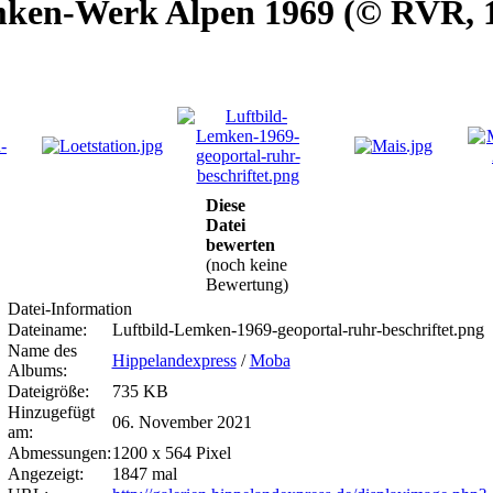
mken-Werk Alpen 1969 (© RVR, 1
Diese
Datei
bewerten
(noch keine
Bewertung)
Datei-Information
Dateiname:
Luftbild-Lemken-1969-geoportal-ruhr-beschriftet.png
Name des
Hippelandexpress
/
Moba
Albums:
Dateigröße:
735 KB
Hinzugefügt
06. November 2021
am:
Abmessungen:
1200 x 564 Pixel
Angezeigt:
1847 mal