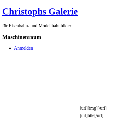
Christophs Galerie
für Eisenbahn- und Modellbahnbilder
Maschinenraum
Anmelden
[url][img][/url]
[url]title[/url]