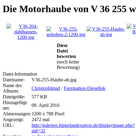
Die Motorhaube von V 36 255 
Diese
Datei
bewerten
(noch keine
Bewertung)
Datei-Information
Dateiname:
V36-255-Haube-ab.jpg
Name des
ChristophImad
/
Faszination-Diesellok
Albums:
Dateigröße:
577 KB
Hinzugefügt
09. April 2016
am:
Abmessungen:
1200 x 788 Pixel
Angezeigt:
2472 mal
URL:
http://galerien.hippelandexpress.de/displayimage.php?
pid=32