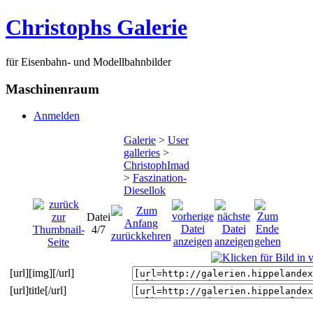
Christophs Galerie
für Eisenbahn- und Modellbahnbilder
Maschinenraum
Anmelden
Galerie
>
User
galleries
>
ChristophImad
>
Faszination-
Diesellok
Datei
4/7
[url][img][/url]
[url]title[/url]