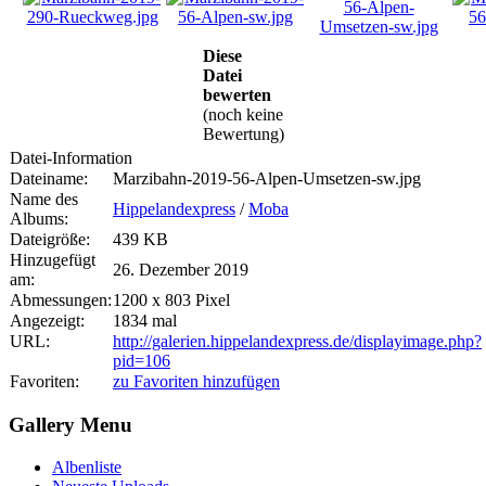
Diese
Datei
bewerten
(noch keine
Bewertung)
Datei-Information
Dateiname:
Marzibahn-2019-56-Alpen-Umsetzen-sw.jpg
Name des
Hippelandexpress
/
Moba
Albums:
Dateigröße:
439 KB
Hinzugefügt
26. Dezember 2019
am:
Abmessungen:
1200 x 803 Pixel
Angezeigt:
1834 mal
URL:
http://galerien.hippelandexpress.de/displayimage.php?
pid=106
Favoriten:
zu Favoriten hinzufügen
Gallery Menu
Albenliste