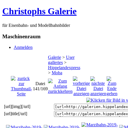
Christophs Galerie
für Eisenbahn- und Modellbahnbilder
Maschinenraum
Anmelden
Galerie
>
User
galleries
>
Hippelandexpress
>
Moba
Datei
141/169
[url][img][/url]
[url]title[/url]