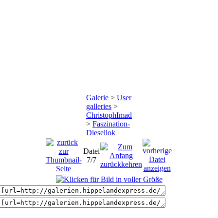
Galerie
>
User
galleries
>
ChristophImad
>
Faszination-
Diesellok
Datei
7/7