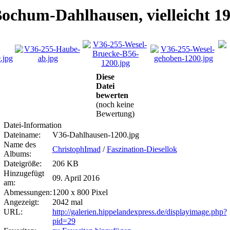
Bochum-Dahlhausen, vielleicht 1
Diese
Datei
bewerten
(noch keine
Bewertung)
Datei-Information
Dateiname:
V36-Dahlhausen-1200.jpg
Name des
ChristophImad
/
Faszination-Diesellok
Albums:
Dateigröße:
206 KB
Hinzugefügt
09. April 2016
am:
Abmessungen:
1200 x 800 Pixel
Angezeigt:
2042 mal
URL:
http://galerien.hippelandexpress.de/displayimage.php?
pid=29