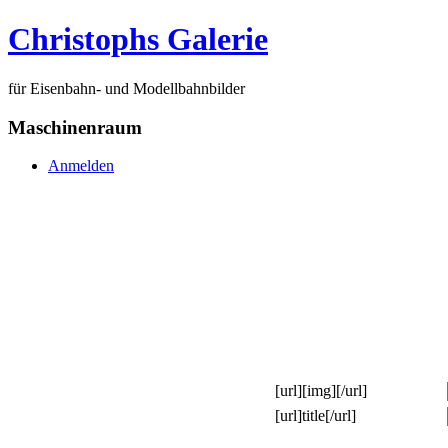
Christophs Galerie
für Eisenbahn- und Modellbahnbilder
Maschinenraum
Anmelden
[url][img][/url]
[url]title[/url]