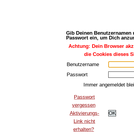
Christophs Galerie
für Eisenbahn- und Modellbahnbilder
Gib Deinen Benutzernamen 
Passwort ein, um Dich anz
Achtung: Dein Browser akze
die Cookies dieses S
Benutzername
Passwort
Immer angemeldet ble
Passwort
vergessen
Aktivierungs-
OK
Link nicht
erhalten?