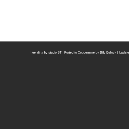
I feel dirty
by
studio ST
| Ported to Coppermine by
Billy Bullock
| Updat