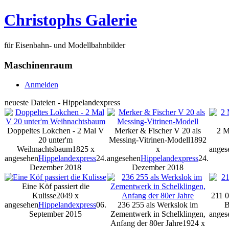
Christophs Galerie
für Eisenbahn- und Modellbahnbilder
Maschinenraum
Anmelden
neueste Dateien - Hippelandexpress
Doppeltes Lokchen - 2 Mal V
Merker & Fischer V 20 als
2 M
20 unter'm
Messing-Vitrinen-Modell
1892
Weihnachtsbaum
1825 x
x
anges
angesehen
Hippelandexpress
24.
angesehen
Hippelandexpress
24.
Dezember 2018
Dezember 2018
Eine Köf passiert die
Kulisse
2049 x
211 0
angesehen
Hippelandexpress
06.
236 255 als Werkslok im
B
September 2015
Zementwerk in Schelklingen,
anges
Anfang der 80er Jahre
1924 x