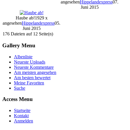
angesehen
Hippelandexpress
07.
Juni 2015
Haube ab!
1929 x
angesehen
Hippelandexpress
05.
Juni 2015
176 Dateien auf 12 Seite(n)
Gallery Menu
Albenliste
Neueste Uploads
Neueste Kommentare
Am meisten angesehen
Am besten bewertet
Meine Favoriten
Suche
Access Menu
Startseite
Kontakt
Anmelden